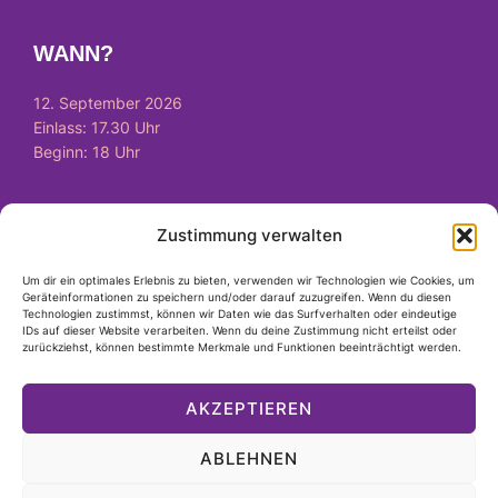
WANN?
12. September 2026
Einlass: 17.30 Uhr
Beginn: 18 Uhr
Zustimmung verwalten
WIE?
Um dir ein optimales Erlebnis zu bieten, verwenden wir Technologien wie Cookies, um
Tickets
hier
verfügbar
Geräteinformationen zu speichern und/oder darauf zuzugreifen. Wenn du diesen
Technologien zustimmst, können wir Daten wie das Surfverhalten oder eindeutige
IDs auf dieser Website verarbeiten. Wenn du deine Zustimmung nicht erteilst oder
zurückziehst, können bestimmte Merkmale und Funktionen beeinträchtigt werden.
RECHTLICHES
AKZEPTIEREN
Impressum
ABLEHNEN
Datenschutzerklärung
AGB