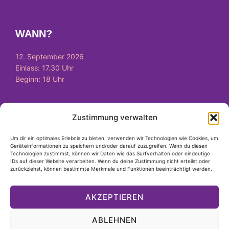
WANN?
12. September 2026
Einlass: 17.30 Uhr
Beginn: 18 Uhr
Zustimmung verwalten
WIE?
Um dir ein optimales Erlebnis zu bieten, verwenden wir Technologien wie Cookies, um
Tickets
hier
verfügbar
Geräteinformationen zu speichern und/oder darauf zuzugreifen. Wenn du diesen
Technologien zustimmst, können wir Daten wie das Surfverhalten oder eindeutige
IDs auf dieser Website verarbeiten. Wenn du deine Zustimmung nicht erteilst oder
zurückziehst, können bestimmte Merkmale und Funktionen beeinträchtigt werden.
RECHTLICHES
AKZEPTIEREN
Impressum
ABLEHNEN
Datenschutzerklärung