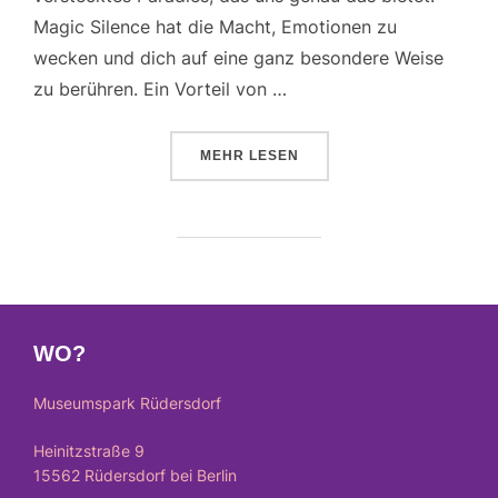
Magic Silence hat die Macht, Emotionen zu
wecken und dich auf eine ganz besondere Weise
zu berühren. Ein Vorteil von …
ÜBER „MAGIC SILENCE – EINE E
MEHR
LESEN
WO?
Museumspark Rüdersdorf
Heinitzstraße 9
15562 Rüdersdorf bei Berlin