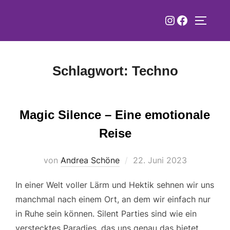
Zum
Instagram
Faceboo
Inhalt
SEITEN
springen
Schlagwort:
Techno
Magic Silence – Eine emotionale
Reise
Veröffentlicht
von
Andrea Schöne
22. Juni 2023
am
In einer Welt voller Lärm und Hektik sehnen wir uns
manchmal nach einem Ort, an dem wir einfach nur
in Ruhe sein können. Silent Parties sind wie ein
verstecktes Paradies, das uns genau das bietet.