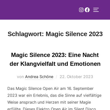
Zum
Instagram
Faceboo
Inhalt
SEITEN
springen
Schlagwort:
Magic Silence 2023
Magic Silence 2023: Eine Nacht
der Klangvielfalt und Emotionen
Veröffentlicht
von
Andrea Schöne
22. Oktober 2023
am
Das Magic Silence Open Air am 16. September
2023 war ein Erlebnis, das die Sinne auf vielfältige
Weise ansprach und Herzen mit seiner Magie
erfüllte. Dieses Elektro Open Air im Silent Disco