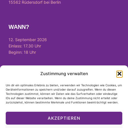
15562 Rüdersdorf bei Berlin
WANN?
12. September 2026
Einlass: 17.30 Uhr
Beginn: 18 Uhr
Zustimmung verwalten
WIE?
Um dir ein optimales Erlebnis zu bieten, verwenden wir Technologien wie Cookies, um
Tickets
hier
verfügbar
Geräteinformationen zu speichern und/oder darauf zuzugreifen. Wenn du diesen
Technologien zustimmst, können wir Daten wie das Surfverhalten oder eindeutige
IDs auf dieser Website verarbeiten. Wenn du deine Zustimmung nicht erteilst oder
zurückziehst, können bestimmte Merkmale und Funktionen beeinträchtigt werden.
RECHTLICHES
AKZEPTIEREN
Impressum