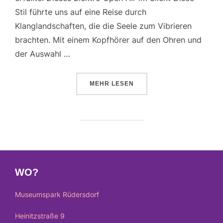
Stil führte uns auf eine Reise durch
Klanglandschaften, die die Seele zum Vibrieren
brachten. Mit einem Kopfhörer auf den Ohren und
der Auswahl …
ÜBER „MAGIC SILENCE 2023: E
MEHR
LESEN
WO?
Museumspark Rüdersdorf
Heinitzstraße 9