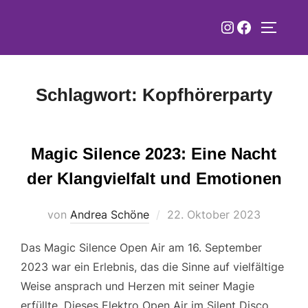
Zum
Instagram
Faceboo
Inhalt
SEITEN
springen
Schlagwort:
Kopfhörerparty
Magic Silence 2023: Eine Nacht
der Klangvielfalt und Emotionen
Veröffentlicht
von
Andrea Schöne
22. Oktober 2023
am
Das Magic Silence Open Air am 16. September
2023 war ein Erlebnis, das die Sinne auf vielfältige
Weise ansprach und Herzen mit seiner Magie
erfüllte. Dieses Elektro Open Air im Silent Disco