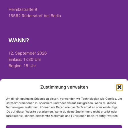
Heinitzstraße 9
15562 Rüdersdorf bei Berlin
WANN?
12. September 2026
Einlass: 17.30 Uhr
Beginn: 18 Uhr
Zustimmung verwalten
WIE?
Um dir ein optimales Erlebnis zu bieten, verwenden wir Technologien wie Cookies, um
Tickets
hier
verfügbar
Geräteinformationen zu speichern und/oder darauf zuzugreifen. Wenn du diesen
Technologien zustimmst, können wir Daten wie das Surfverhalten oder eindeutige
IDs auf dieser Website verarbeiten. Wenn du deine Zustimmung nicht erteilst oder
zurückziehst, können bestimmte Merkmale und Funktionen beeinträchtigt werden.
RECHTLICHES