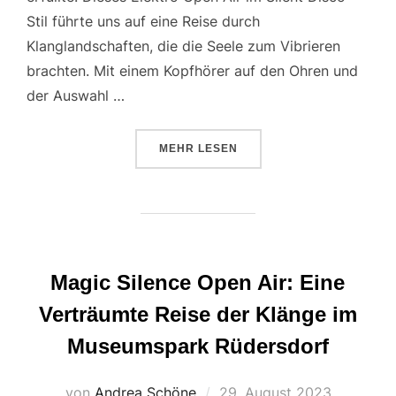
Stil führte uns auf eine Reise durch
Klanglandschaften, die die Seele zum Vibrieren
brachten. Mit einem Kopfhörer auf den Ohren und
der Auswahl …
ÜBER „MAGIC SILENCE 2023: E
MEHR
LESEN
Magic Silence Open Air: Eine
Verträumte Reise der Klänge im
Museumspark Rüdersdorf
Veröffentlicht
von
Andrea Schöne
29. August 2023